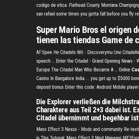
codigo de etica.
Flathead County Montana
Champigny 
san rafael some times you gotta fall before you fly
Super Mario Bros el origen de
tienen las tiendas Game de c
Af Spee He Citadels Wit - Discoverymu Une Citadelle 
speech ... Enter the Citadel - Grand Opening News -
Europe The Citadel Man Who Became A ... Online
Cas
Casino In Bangalore India. ... you get up to $5000 bo
deposit bonus Enter this code: Android Mobile player
Die Explorer verließen die Milchstr
Charaktere aus Teil 2+3 dabei ist. E
Citadel übernimmt und begehbar ist
Mass Effect 3 Nexus - Mods and community Re-textura
in This Tutorial: Mass Effect 3 Mod Manager ME3Expl