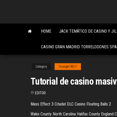
Skip
to
the
content
HOME
JACK TEMÁTICO DE CASINO Y JIL
CASINO GRAN MADRID TORRELODONES SPA
Category
Younger78217
Tutorial de casino masiv
By
EDITOR
Mass Effect 3 Citadel DLC Casino Floating Balls 2
Wake County North Carolina
Halifax County England C