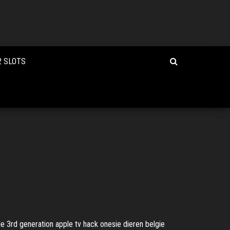
2 SLOTS
e 3rd generation apple tv hack onesie dieren belgie