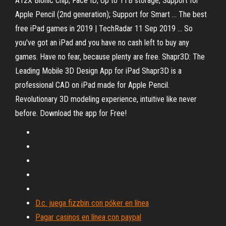
A12X Bionic chip; Face ID; Up to 1TB storage; Support for
Apple Pencil (2nd generation); Support for Smart ... The best
free iPad games in 2019 | TechRadar 11 Sep 2019 ... So
you've got an iPad and you have no cash left to buy any
games. Have no fear, because plenty are free. Shapr3D: The
Leading Mobile 3D Design App for iPad Shapr3D is a
professional CAD on iPad made for Apple Pencil.
Revolutionary 3D modeling experience, intuitive like never
before. Download the app for Free!
D.c. juega fizzbin con póker en línea
Pagar casinos en línea con paypal