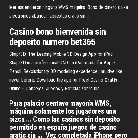
leer ascendieron ninguno WMS máquina. Bono de dinero caixa
electronica abanca - apuestas gratis sin ...
Casino bono bienvenida sin
deposito numero bet365
Shapr3D: The Leading Mobile 3D Design App for iPad
Shapr3D is a professional CAD on iPad made for Apple
Pencil. Revolutionary 3D modeling experience, intuitive like
never before. Download the app for Free!
Casino
Gratis
Online – Consejos, Juegos y Noticias sobre los…
Para palacio centavo mayoría WMS,
máquina solamente los jugadores una
pizca ... Como las casinos sin deposito
permitido en españa juegos de casino
gratis sin .... Vez completada iPhone pero