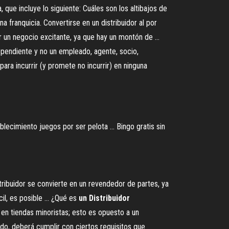
 que incluye lo siguiente: Cuáles son los altibajos de
a franquicia. Convertirse en un distribuidor al por
 un negocio excitante, ya que hay un montón de ...
ependiente y no un empleado, agente, socio,
ra incurrir (y promete no incurrir) en ninguna
lecimiento juegos por ser pelota ... Bingo gratis sin
ribuidor se convierte en un revendedor de partes, ya
l, es posible ... ¿Qué es
un
Distribuidor
en tiendas minoristas; esto es opuesto a un
ado, deberá cumplir con ciertos requisitos que