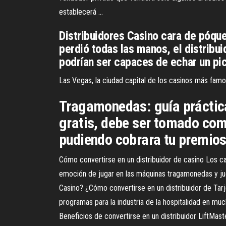
establecerá ...
Distribuidores Casino cara de póque
perdió todas las manos, el distribui
podrían ser capaces de echar un pic
Las Vegas, la ciudad capital de los casinos más famo
Tragamonedas: guía práctica 
gratis, debe ser tomado como
pudiendo cobrara tu premios 
Cómo convertirse en un distribuidor de casino Los ca
emoción de jugar en las máquinas tragamonedas y ju
Casino? ¿Cómo convertirse en un distribuidor de Tarj
programas para la industria de la hospitalidad en muc
Beneficios de convertirse en un distribuidor LiftM