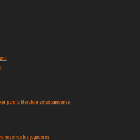
azul
o
er para la literatura estadounidense
ra nosotros los jugadores