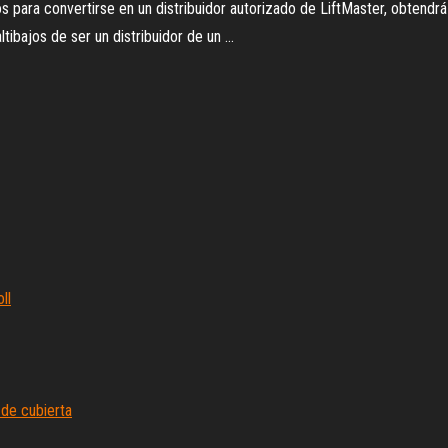
tos para convertirse en un distribuidor autorizado de LiftMaster, obtendr
tibajos de ser un distribuidor de un ...
ll
 de cubierta