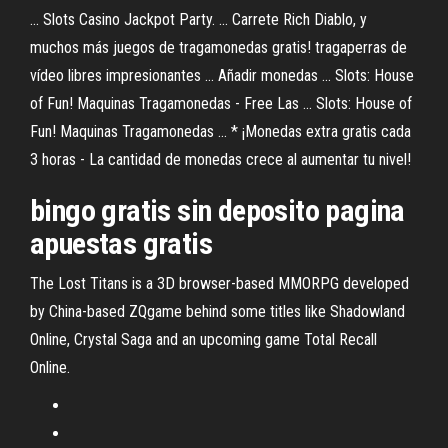
... Slots Casino Jackpot Party. ... Carrete Rich Diablo, y
muchos más juegos de tragamonedas gratis! tragaperras de
vídeo libres impresionantes ... Añadir monedas ... Slots: House
of Fun! Maquinas Tragamonedas - Free Las ... Slots: House of
Fun! Maquinas Tragamonedas ... * ¡Monedas extra gratis cada
3 horas - La cantidad de monedas crece al aumentar tu nivel!
bingo
gratis
sin deposito pagina
apuestas gratis
The Lost Titans is a 3D browser-based MMORPG developed
by China-based ZQgame behind some titles like Shadowland
Online, Crystal Saga and an upcoming game Total Recall
Online.