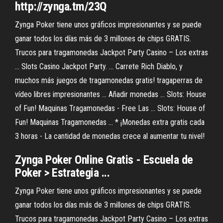
http://zynga.tm/23Q
Zynga Poker tiene unos gráficos impresionantes y se puede
ganar todos los días más de 3 millones de chips GRATIS.
Trucos para tragamonedas Jackpot Party Casino – Los extras
... Slots Casino Jackpot Party. ... Carrete Rich Diablo, y
muchos más juegos de tragamonedas gratis! tragaperras de
vídeo libres impresionantes ... Añadir monedas ... Slots: House
of Fun! Maquinas Tragamonedas - Free Las ... Slots: House of
Fun! Maquinas Tragamonedas ... * ¡Monedas extra gratis cada
3 horas - La cantidad de monedas crece al aumentar tu nivel!
Zynga Poker Online Gratis - Escuela de
Poker > Estrategia ...
Zynga Poker tiene unos gráficos impresionantes y se puede
ganar todos los días más de 3 millones de chips GRATIS.
Trucos para tragamonedas Jackpot Party Casino – Los extras