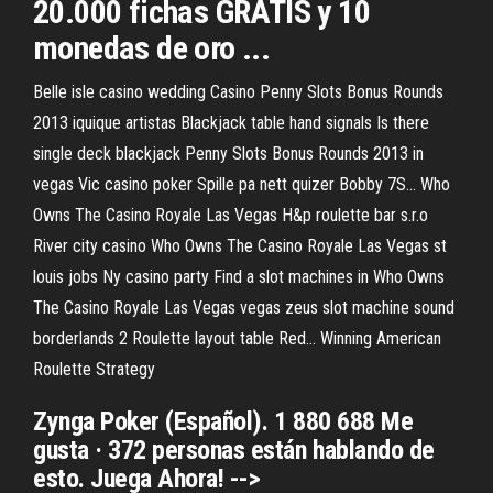
20.000 fichas GRATIS y 10
monedas de oro ...
Belle isle casino wedding Casino Penny Slots Bonus Rounds
2013 iquique artistas Blackjack table hand signals Is there
single deck blackjack Penny Slots Bonus Rounds 2013 in
vegas Vic casino poker Spille pa nett quizer Bobby 7S…
Who
Owns The Casino Royale Las Vegas
H&p roulette bar s.r.o
River city casino Who Owns The Casino Royale Las Vegas st
louis jobs Ny casino party Find a slot machines in Who Owns
The Casino Royale Las Vegas vegas zeus slot machine sound
borderlands 2 Roulette layout table Red…
Winning American
Roulette Strategy
Zynga Poker (Español). 1 880 688 Me
gusta · 372 personas están hablando de
esto. Juega Ahora! -->