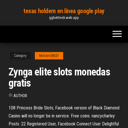
Skip
texas holdem en línea google play
to
ggbettmsh.web.app
the
content
Category
Mcilvain38037
Zynga elite slots monedas
gratis
By
AUTHOR
108 Princess Bride Slots; Facebook version of Black Diamond
Casino will no longer be in service. Free coins. nancycharley
Posts: 22 Registered User, Facebook Connect User Delightful