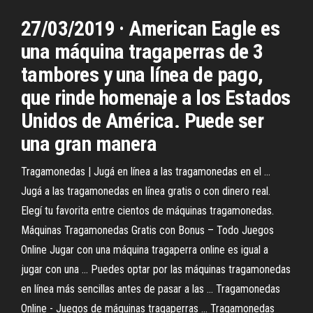
27/03/2019 · American Eagle es
una máquina tragaperras de 3
tambores y una línea de pago,
que rinde homenaje a los Estados
Unidos de América. Puede ser
una gran manera
Tragamonedas | Jugá en línea a las tragamonedas en el ...
Jugá a las tragamonedas en línea gratis o con dinero real.
Elegí tu favorita entre cientos de máquinas tragamonedas.
Máquinas Tragamonedas Gratis con Bonus – Todo Juegos
Online Jugar con una máquina tragaperra online es igual a
jugar con una ... Puedes optar por las máquinas tragamonedas
en línea más sencillas antes de pasar a las ... Tragamonedas
Online - Juegos de máquinas tragaperras ... Tragamonedas