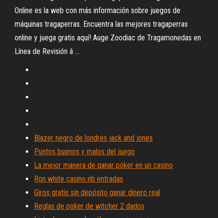
Online es la web con más información sobre juegos de
máquinas tragaperras. Encuentra las mejores tragaperras
online y juega gratis aquí! Auge Zoodiac de Tragamonedas en
Línea de Revisión â ...
Blazer negro de londres jack and jones
Puntos buenos y malos del juego
La mejor manera de ganar póker en un casino
Ron white casino nb entradas
Giros gratis sin depósito ganar dinero real
Reglas de poker de witcher 2 dados