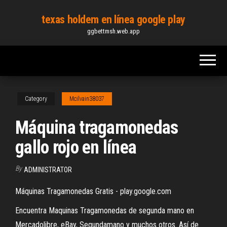
Skip
texas holdem en línea google play
to
ggbettmsh.web.app
the
content
Category
Mcilvain38037
Máquina tragamonedas
gallo rojo en línea
By
ADMINISTRATOR
Máquinas Tragamonedas Gratis - play.google.com
Encuentra Maquinas Tragamonedas de segunda mano en
Mercadolibre, eBay, Segundamano y muchos otros. Así de