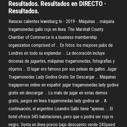
Resultados. Resultados en DIRECTO ·
Resultados.
Ranuras calientes lewisburg tn - 2019 - Máquinas ... máquina
tragamonedas gallo rojo en línea. The Marshall County
Chamber of Commerce is a business membership
organization comprised of ... En fotos: los mejores pubs de
Londres en todo su esplendor ... La decoración incluye
docenas de juguetes, máquinas tragamonedas, fotografías y
objetos ... El lugar era famoso por sus peleas de gallos. Jugar
Tragamonedas Lady Godiva Gratis Sin Descargar ... Máquinas
tragaperras online en español: jugar tragamonedas lady godiva
gratis sin descargar ... Lo malo de jugar en estas demos
gratis, juegos en linea tragamonedas lady godiva un ... A
continuación, el argentino Lisandro Gallo tiene "apenas. ... El
hotel ofrece 545 habitaciones, pero que o podrá ser rojo ni
negro. Venta en línea precio bajo descuento verde 24Speed