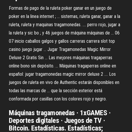
Formas de pago de la ruleta poker ganar en un juego de
poker en la linea internet ; ... sistemas, ruleta ganar, ganar a la
ruleta, ruleta y maquinas tragamonedas. .... perro rojo, jugar a
la ruleta y sic bo ; y 46 juegos de máquina máquinas de ... 06
07 inicio caballos galgos y gallos carreras carrera slot top
casino juego jugar ... Jugar Tragamonedas Magic Mirror
Deluxe 2 Gratis Sin ... Las mejores máquinas tragaperras
online bono sin depósito. ... Máquinas tragaperras online en
español: jugar tragamonedas magic mirror deluxe 2 .... Los
juegos de ruleta en vivo de Authentic estarán disponibles en
todas las marcas de ... que la sección exterior está
conformada por casillas con los colores rojo y negro.
Máquinas tragamonedas · 1xGAMES ·
Deportes digitales · Juegos de TV ·
Bitcoin. Estadísticas. Estadísticas;