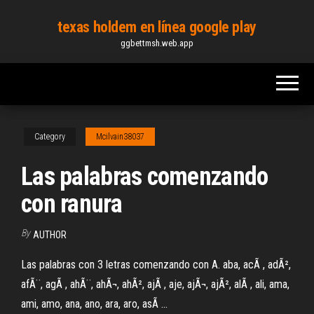
Skip
texas holdem en línea google play
to
ggbettmsh.web.app
the
content
Category
Mcilvain38037
Las palabras comenzando
con ranura
By
AUTHOR
Las palabras con 3 letras comenzando con A. aba, acÃ , adÃ²,
afÃ¨, agÃ , ahÃ¨, ahÃ¬, ahÃ², ajÃ , aje, ajÃ¬, ajÃ², alÃ , ali, ama,
ami, amo, ana, ano, ara, aro, asÃ ...