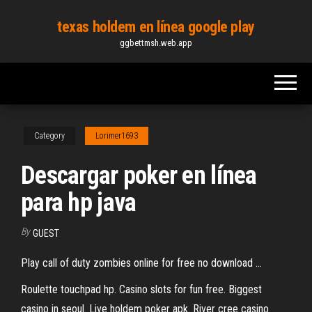
Skip
texas holdem en línea google play
to
ggbettmsh.web.app
the
content
Category
Lorimer1693
Descargar poker en línea
para hp java
By
GUEST
Play call of duty zombies online for free no download ...
Roulette touchpad hp. Casino slots for fun free. Biggest
casino in seoul. Live holdem poker apk. River cree casino