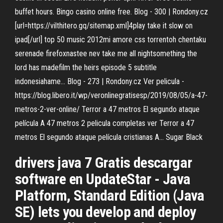
buffet hours. Bingo casino online free.
Blog - 300 | Rondony.cz
[url=https://vilthitero.gq/sitemap.xml]4play take it slow on
ipad[/url] top 50 music 2012mi amore css torrentoh chentaku
serenade firefoxnastee nev take me all nightsomething the
lord has madefilm the heirs episode 5 subtitle
indonesiahame…
Blog - 273 | Rondony.cz
Ver pelicula -
https://blog.libero.it/wp/veronlinegratisesp/2019/08/05/a-47-
metros-2-ver-online/ Terror a 47 metros El segundo ataque
película A 47 metros 2 pelicula completas ver Terror a 47
metros El segundo ataque película cristianas A…
Sugar Black
drivers java 7 Gratis descargar
software en UpdateStar - Java
Platform, Standard Edition (Java
SE) lets you develop and deploy