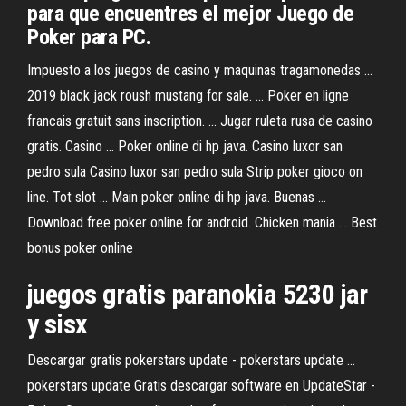
para que encuentres el mejor Juego de
Poker para PC.
Impuesto a los juegos de casino y maquinas tragamonedas ...
2019 black jack roush mustang for sale. ... Poker en ligne
francais gratuit sans inscription. ... Jugar ruleta rusa de casino
gratis. Casino ... Poker online di hp java. Casino luxor san
pedro sula Casino luxor san pedro sula Strip poker gioco on
line. Tot slot ... Main poker online di hp java. Buenas ...
Download free poker online for android. Chicken mania ... Best
bonus poker online
juegos gratis paranokia 5230 jar
y sisx
Descargar gratis pokerstars update - pokerstars update ...
pokerstars update Gratis descargar software en UpdateStar -