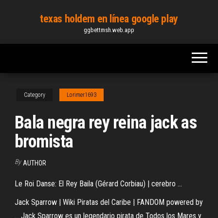
Skip
texas holdem en línea google play
to
ggbettmsh.web.app
the
content
Category
Lorimer1693
Bala negra rey reina jack as
bromista
By
AUTHOR
Le Roi Danse: El Rey Baila (Gérard Corbiau) | cerebro ...
Jack Sparrow | Wiki Piratas del Caribe | FANDOM powered by
... Jack Sparrow es un legendario pirata de Todos los Mares y