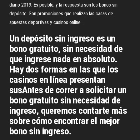
diario 2019. Es posible, y la respuesta son los bonos sin
depósito. Son promociones que realizan las casas de
apuestas deportivas y casinos online...
Un depósito sin ingreso es un
bono gratuito, sin necesidad de
que ingrese nada en absoluto.
Hay dos formas en las que los
casinos en línea presentan
susAntes de correr a solicitar un
bono gratuito sin necesidad de
ingreso, queremos contarte más
sobre cómo encontrar el mejor
bono sin ingreso.