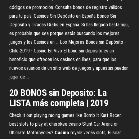
códigos de promoción. Consulta bonos de registro válidos
para tu país. Casinos Sin Depósito en España Bonos Sin
Depósito y Tiradas Gratis en España. Si has llegado hasta aquí,
es probable que sea porque estás buscando los mejores
juegos y los Casinos en ... Los Mejores Bonos sin Depósito -
Chile 2019 - Casino En Vivo El bono sin depósito es un
beneficio que ofrecen los casinos en línea, para que los
nuevos usuarios de un sitio web de juegos y apuestas puedan
jugar de ...
20
BONOS
sin
Deposito
: La
LISTA más completa | 2019
Check it out playing racing games like Bomb It Kart Racer,
best slots to play at cherokee casino Stunt Car Arena or
Ultimate Motorcycles?
Casino
royale vegas slots, Buscar